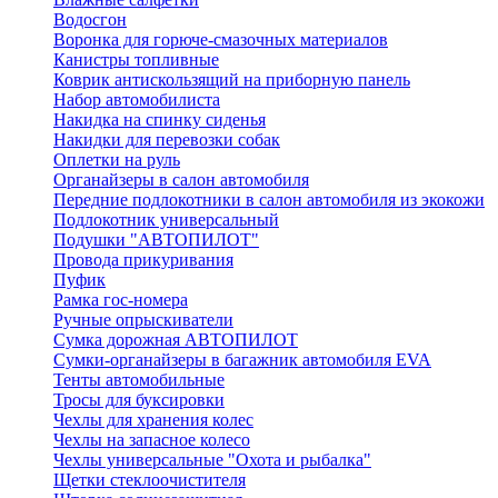
Водосгон
Воронка для горюче-смазочных материалов
Канистры топливные
Коврик антискользящий на приборную панель
Набор автомобилиста
Накидка на спинку сиденья
Накидки для перевозки собак
Оплетки на руль
Органайзеры в салон автомобиля
Передние подлокотники в салон автомобиля из экокожи
Подлокотник универсальный
Подушки "АВТОПИЛОТ"
Провода прикуривания
Пуфик
Рамка гос-номера
Ручные опрыскиватели
Сумка дорожная АВТОПИЛОТ
Сумки-органайзеры в багажник автомобиля EVA
Тенты автомобильные
Тросы для буксировки
Чехлы для хранения колес
Чехлы на запасное колесо
Чехлы универсальные "Охота и рыбалка"
Щетки стеклоочистителя