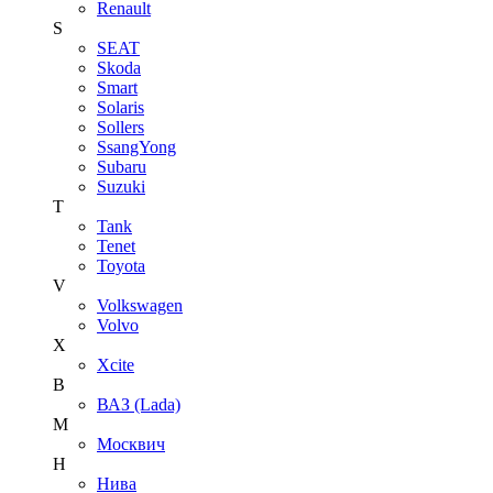
Renault
S
SEAT
Skoda
Smart
Solaris
Sollers
SsangYong
Subaru
Suzuki
T
Tank
Tenet
Toyota
V
Volkswagen
Volvo
X
Xcite
В
ВАЗ (Lada)
М
Москвич
Н
Нива