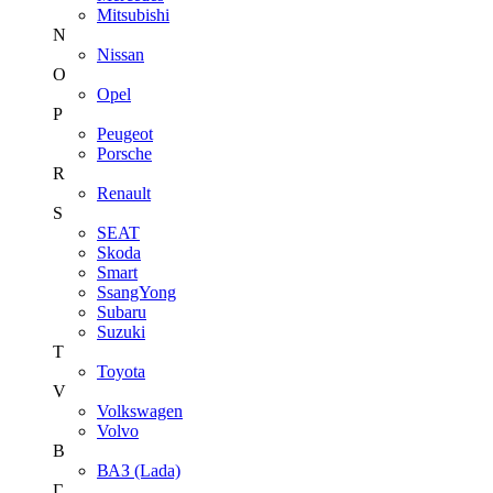
Mitsubishi
N
Nissan
O
Opel
P
Peugeot
Porsche
R
Renault
S
SEAT
Skoda
Smart
SsangYong
Subaru
Suzuki
T
Toyota
V
Volkswagen
Volvo
В
ВАЗ (Lada)
Г