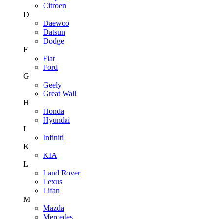
Citroen
D
Daewoo
Datsun
Dodge
F
Fiat
Ford
G
Geely
Great Wall
H
Honda
Hyundai
I
Infiniti
K
KIA
L
Land Rover
Lexus
Lifan
M
Mazda
Mercedes