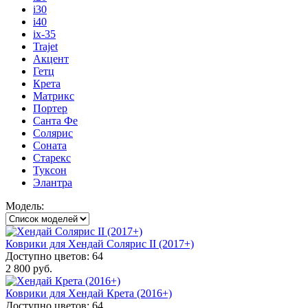
i30
i40
ix-35
Trajet
Акцент
Гетц
Крета
Матрикс
Портер
Санта Фе
Солярис
Соната
Старекс
Туксон
Элантра
Модель:
Коврики для Хендай Солярис II (2017+)
Доступно цветов: 64
2 800 руб.
Коврики для Хендай Крета (2016+)
Доступно цветов: 64