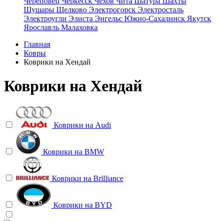
Череповец
Черкесск
Чехов
Чита
Шатура
Шахты
Шушары
Щелково
Электрогорск
Электросталь
Электроугли
Элиста
Энгельс
Южно-Сахалинск
Якутск
Ярославль
Малаховка
Главная
Ковры
Коврики на Хендай
Коврики на Хендай
Коврики на
Audi
Коврики на
BMW
Коврики на
Brilliance
Коврики на
BYD