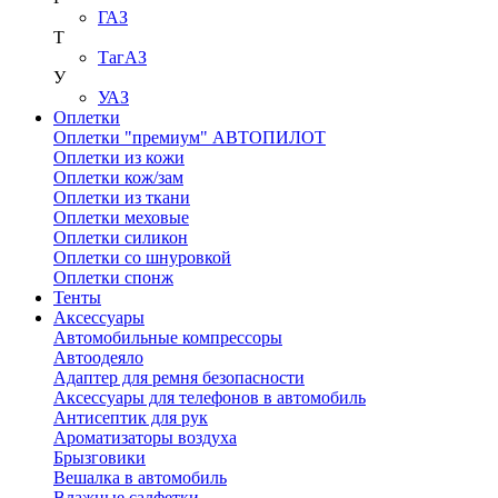
ГАЗ
Т
ТагАЗ
У
УАЗ
Оплетки
Оплетки "премиум" АВТОПИЛОТ
Оплетки из кожи
Оплетки кож/зам
Оплетки из ткани
Оплетки меховые
Оплетки силикон
Оплетки со шнуровкой
Оплетки спонж
Тенты
Аксессуары
Автомобильные компрессоры
Автоодеяло
Адаптер для ремня безопасности
Аксессуары для телефонов в автомобиль
Антисептик для рук
Ароматизаторы воздуха
Брызговики
Вешалка в автомобиль
Влажные салфетки