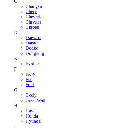
C
Changan
Chery
Chevrolet
Chrysler
Citroen
D
Daewoo
Datsun
Dodge
Dongfeng
E
Evolute
F
FAW
Fiat
Ford
G
Geely
Great Wall
H
Haval
Honda
Hyundai
I