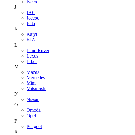
Iveco
J
JAC
Jaecoo
Jetta
K
Kaiyi
KIA
L
Land Rover
Lexus
Lifan
M
Mazda
Mercedes
Mini
Mitsubishi
N
Nissan
O
Omoda
Opel
P
Peugeot
R