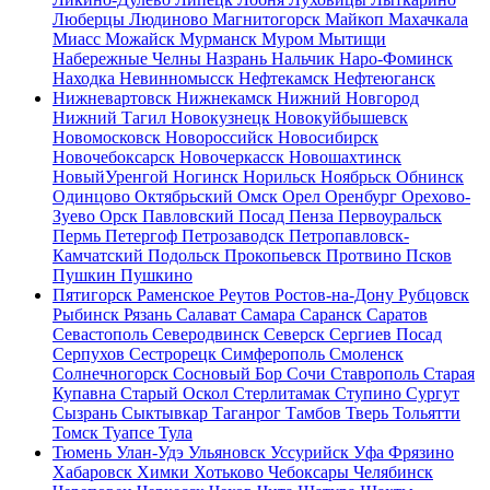
Люберцы
Людиново
Магнитогорск
Майкоп
Махачкала
Миасс
Можайск
Мурманск
Муром
Мытищи
Набережные Челны
Назрань
Нальчик
Наро-Фоминск
Находка
Невинномысск
Нефтекамск
Нефтеюганск
Нижневартовск
Нижнекамск
Нижний Новгород
Нижний Тагил
Новокузнецк
Новокуйбышевск
Новомосковск
Новороссийск
Новосибирск
Новочебоксарск
Новочеркасск
Новошахтинск
НовыйУренгой
Ногинск
Норильск
Ноябрьск
Обнинск
Одинцово
Октябрьский
Омск
Орел
Оренбург
Орехово-
Зуево
Орск
Павловский Посад
Пенза
Первоуральск
Пермь
Петергоф
Петрозаводск
Петропавловск-
Камчатский
Подольск
Прокопьевск
Протвино
Псков
Пушкин
Пушкино
Пятигорск
Раменское
Реутов
Ростов-на-Дону
Рубцовск
Рыбинск
Рязань
Салават
Самара
Саранск
Саратов
Севастополь
Северодвинск
Северск
Сергиев Посад
Серпухов
Сестрорецк
Симферополь
Смоленск
Солнечногорск
Сосновый Бор
Сочи
Ставрополь
Старая
Купавна
Старый Оскол
Стерлитамак
Ступино
Сургут
Сызрань
Сыктывкар
Таганрог
Тамбов
Тверь
Тольятти
Томск
Туапсе
Тула
Тюмень
Улан-Удэ
Ульяновск
Уссурийск
Уфа
Фрязино
Хабаровск
Химки
Хотьково
Чебоксары
Челябинск