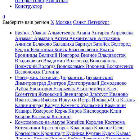
Шторка солнцезащитная
Конструктор
0
Выберите ваш регион
X
Москва
Санкт-Петербург
Брянск
Абакан
Альметьевск
Анапа
Ангарск
Апрелевка
Арзамас
Армавир
Артем
Архангельск
Астрахань
Ачинск
Балаково
Балашиха
Барнаул
Батайск
Белгород
Бердск
Березники
Бийск
Благовещенск
Братск
Бронницы
Великий Новгород
Видное
Владивосток
Владикавказ
Владимир
Волгоград
Волгодонск
Волжский
Вологда
Волоколамск
Воронеж
Воскресенск
Всеволожск
Гатчина
Геленджик
Грозный
Дзержинск
Дзержинский
Димитровград
Дмитров
Долгопрудный
Домодедово
Дубна
Евпатория
Егорьевск
Екатеринбург
Елец
Ессентуки
Жуковский
Звенигород
Златоуст
Иваново
Ивантеевка
Ижевск
Иркутск
Истра
Йошкар-Ола
Казань
Калининград
Калуга
Каменск-Уральский
Камышин
Кашира
Кемерово
Керчь
Киров
Кисловодск
Клин
Ковров
Коломна
Колпино
Комсомольск-на-Амуре
Копейск
Королев
Кострома
Котельники
Красногорск
Краснодар
Красное Село
Красноярск
Кронштадт
Кубинка
Курган
Курск
Кызыл
Ликино-Дулево
Липецк
Лобня
Луховицы
Лыткарино