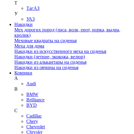
Т
ТагАЗ
У
УАЗ
Накидки
Мех дорогих пород (лиса, волк, енот, норка, выдра,
кролик)
Меховые квадраты на сиденья
Меха для дома
Накидки из искусственного меха на сиденья
Накидки (летние, экокожа, велюр)
Накидки из алькантары на сиденья
Накидки из овчины на сиденья
Коврики
A
Audi
B
BMW
Brilliance
BYD
C
Cadillac
Chery
Chevrolet
Chrysler